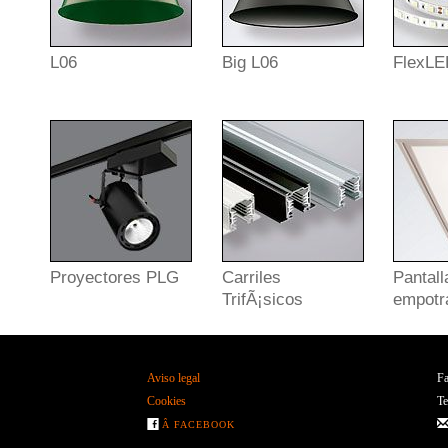
L06
Big L06
FlexL
Proyectores PLG
Carriles
Pantal
TrifÃ¡sicos
empotr
Aviso legal
Fa
Cookies
Te
Â FACEBOOK