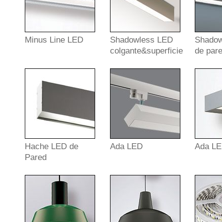
Minus Line LED
Shadowless LED
Shadow
colgante&superficie
de par
Hache LED de
Ada LED
Ada LE
Pared